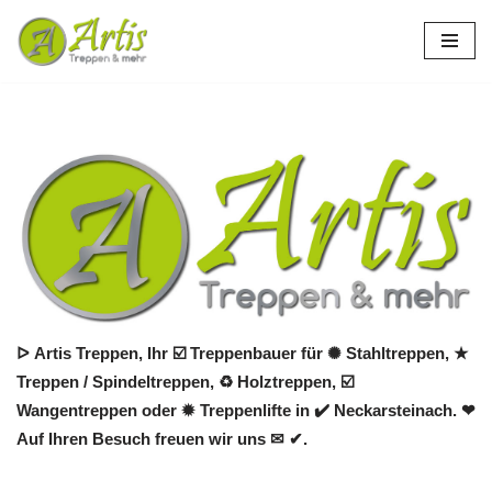
Zum
Inhalt
springen
ᐅ Artis Treppen, Ihr ☑️ Treppenbauer für ✺ Stahltreppen, ★
Treppen / Spindeltreppen, ♻ Holztreppen, ☑️
Wangentreppen oder ✹ Treppenlifte in ✔️ Neckarsteinach. ❤
Auf Ihren Besuch freuen wir uns ✉ ✔.