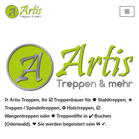
Zum
Inhalt
springen
ᐅ Artis Treppen, Ihr ☑️ Treppenbauer für ✺ Stahltreppen, ★
Treppen / Spindeltreppen, ♻ Holztreppen, ☑️
Wangentreppen oder ✹ Treppenlifte in ✔️ Buchen
(Odenwald). ❤ Sie werden begeistert sein ✉ ✔.