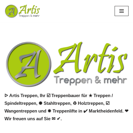
Zum
Inhalt
springen
ᐅ Artis Treppen, Ihr ☑️ Treppenbauer für ★ Treppen /
Spindeltreppen, ✺ Stahltreppen, ♻ Holztreppen, ☑️
Wangentreppen und ✹ Treppenlifte in ✔️ Marktheidenfeld. ❤
Wir freuen uns auf Sie ✉ ✔.