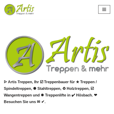
Zum
Inhalt
springen
ᐅ Artis Treppen, Ihr ☑️ Treppenbauer für ★ Treppen /
Spindeltreppen, ✺ Stahltreppen, ♻ Holztreppen, ☑️
Wangentreppen und ✹ Treppenlifte in ✔️ Hösbach. ❤
Besuchen Sie uns ✉ ✔.