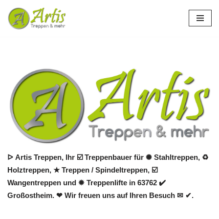
Zum
Inhalt
springen
ᐅ Artis Treppen, Ihr ☑️ Treppenbauer für ✺ Stahltreppen, ♻
Holztreppen, ★ Treppen / Spindeltreppen, ☑️
Wangentreppen und ✹ Treppenlifte in 63762 ✔️
Großostheim. ❤ Wir freuen uns auf Ihren Besuch ✉ ✔.