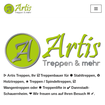
Zum
Inhalt
springen
ᐅ Artis Treppen, Ihr ☑️ Treppenbauer für ✺ Stahltreppen, ♻
Holztreppen, ★ Treppen / Spindeltreppen, ☑️
Wangentreppen oder ✹ Treppenlifte in ✔️ Dannstadt-
Schauernheim. ❤ Wir freuen uns auf Ihren Besuch ✉ ✔.