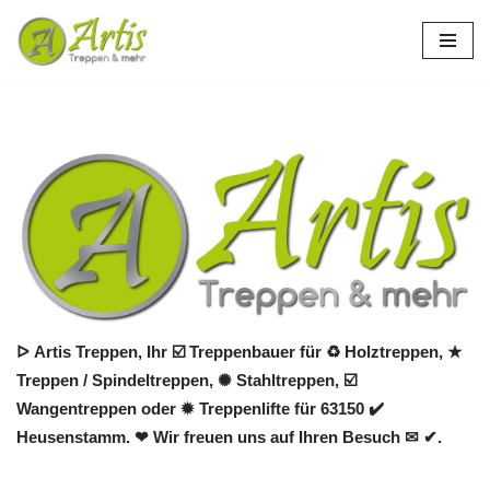
Zum
Inhalt
springen
ᐅ Artis Treppen, Ihr ☑️ Treppenbauer für ♻ Holztreppen, ★
Treppen / Spindeltreppen, ✺ Stahltreppen, ☑️
Wangentreppen oder ✹ Treppenlifte für 63150 ✔️
Heusenstamm. ❤ Wir freuen uns auf Ihren Besuch ✉ ✔.