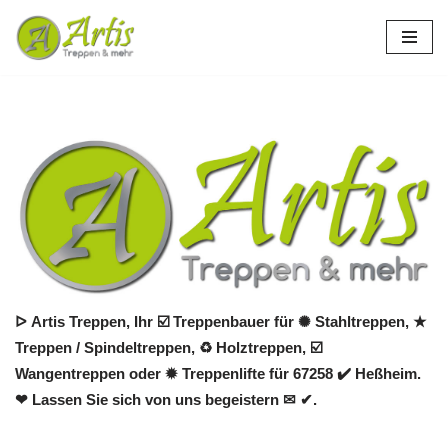
Zum
Inhalt
springen
ᐅ Artis Treppen, Ihr ☑️ Treppenbauer für ✺ Stahltreppen, ★
Treppen / Spindeltreppen, ♻ Holztreppen, ☑️
Wangentreppen oder ✹ Treppenlifte für 67258 ✔️ Heßheim.
❤ Lassen Sie sich von uns begeistern ✉ ✔.