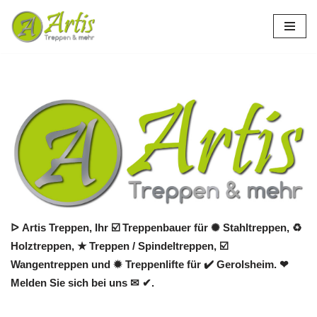
Zum
Inhalt
springen
ᐅ Artis Treppen, Ihr ☑️ Treppenbauer für ✺ Stahltreppen, ♻
Holztreppen, ★ Treppen / Spindeltreppen, ☑️
Wangentreppen und ✹ Treppenlifte für ✔️ Gerolsheim. ❤
Melden Sie sich bei uns ✉ ✔.