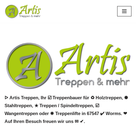
Zum
Inhalt
springen
ᐅ Artis Treppen, Ihr ☑️ Treppenbauer für ♻ Holztreppen, ✺
Stahltreppen, ★ Treppen / Spindeltreppen, ☑️
Wangentreppen oder ✹ Treppenlifte in 67547 ✔️ Worms. ❤
Auf Ihren Besuch freuen wir uns ✉ ✔.