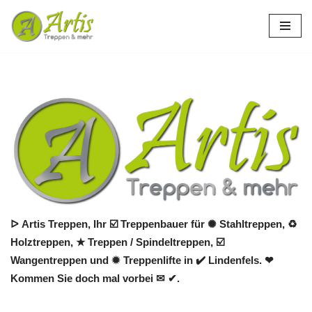
Zum
Inhalt
springen
ᐅ Artis Treppen, Ihr ☑️ Treppenbauer für ✺ Stahltreppen, ♻
Holztreppen, ★ Treppen / Spindeltreppen, ☑️
Wangentreppen und ✹ Treppenlifte in ✔️ Lindenfels. ❤
Kommen Sie doch mal vorbei ✉ ✔.