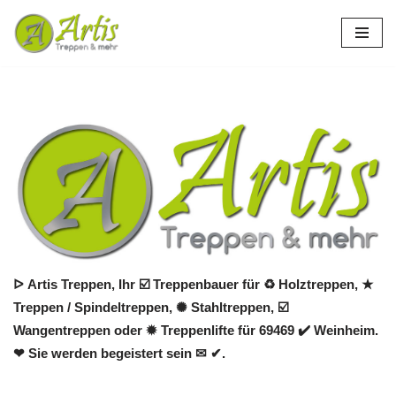
Zum
Inhalt
springen
ᐅ Artis Treppen, Ihr ☑️ Treppenbauer für ♻ Holztreppen, ★
Treppen / Spindeltreppen, ✺ Stahltreppen, ☑️
Wangentreppen oder ✹ Treppenlifte für 69469 ✔️ Weinheim.
❤ Sie werden begeistert sein ✉ ✔.