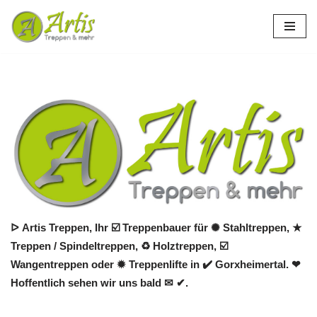
Zum
Inhalt
springen
ᐅ Artis Treppen, Ihr ☑️ Treppenbauer für ✺ Stahltreppen, ★
Treppen / Spindeltreppen, ♻ Holztreppen, ☑️
Wangentreppen oder ✹ Treppenlifte in ✔️ Gorxheimertal. ❤
Hoffentlich sehen wir uns bald ✉ ✔.