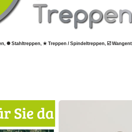
en, ✺ Stahltreppen, ★ Treppen / Spindeltreppen, ☑️ Wangentr