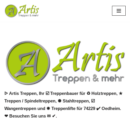
Zum
Inhalt
springen
ᐅ Artis Treppen, Ihr ☑️ Treppenbauer für ♻ Holztreppen, ★
Treppen / Spindeltreppen, ✺ Stahltreppen, ☑️
Wangentreppen und ✹ Treppenlifte für 74229 ✔️ Oedheim.
❤ Besuchen Sie uns ✉ ✔.