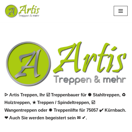
Zum
Inhalt
springen
ᐅ Artis Treppen, Ihr ☑️ Treppenbauer für ✺ Stahltreppen, ♻
Holztreppen, ★ Treppen / Spindeltreppen, ☑️
Wangentreppen oder ✹ Treppenlifte für 75057 ✔️ Kürnbach.
❤ Auch Sie werden begeistert sein ✉ ✔.