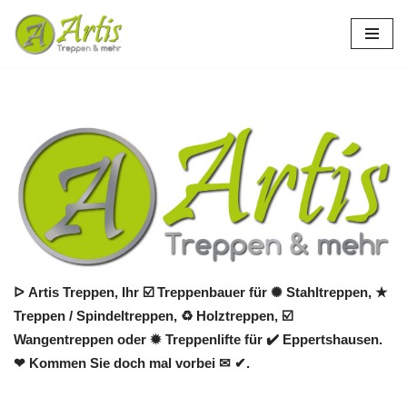
Zum
Inhalt
springen
ᐅ Artis Treppen, Ihr ☑️ Treppenbauer für ✺ Stahltreppen, ★
Treppen / Spindeltreppen, ♻ Holztreppen, ☑️
Wangentreppen oder ✹ Treppenlifte für ✔️ Eppertshausen.
❤ Kommen Sie doch mal vorbei ✉ ✔.