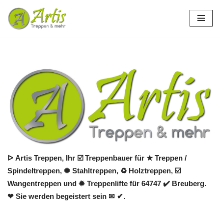
Zum
Inhalt
springen
ᐅ Artis Treppen, Ihr ☑️ Treppenbauer für ★ Treppen /
Spindeltreppen, ✺ Stahltreppen, ♻ Holztreppen, ☑️
Wangentreppen und ✹ Treppenlifte für 64747 ✔️ Breuberg.
❤ Sie werden begeistert sein ✉ ✔.