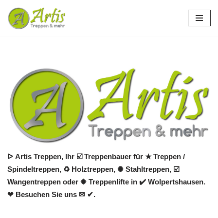
Zum
Inhalt
springen
ᐅ Artis Treppen, Ihr ☑️ Treppenbauer für ★ Treppen /
Spindeltreppen, ♻ Holztreppen, ✺ Stahltreppen, ☑️
Wangentreppen oder ✹ Treppenlifte in ✔️ Wolpertshausen.
❤ Besuchen Sie uns ✉ ✔.