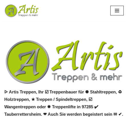
Zum
Inhalt
springen
ᐅ Artis Treppen, Ihr ☑️ Treppenbauer für ✺ Stahltreppen, ♻
Holztreppen, ★ Treppen / Spindeltreppen, ☑️
Wangentreppen oder ✹ Treppenlifte in 97285 ✔️
Tauberrettersheim. ❤ Auch Sie werden begeistert sein ✉ ✔.