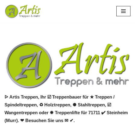
Zum
Inhalt
springen
ᐅ Artis Treppen, Ihr ☑️ Treppenbauer für ★ Treppen /
Spindeltreppen, ♻ Holztreppen, ✺ Stahltreppen, ☑️
Wangentreppen oder ✹ Treppenlifte für 71711 ✔️ Steinheim
(Murr). ❤ Besuchen Sie uns ✉ ✔.