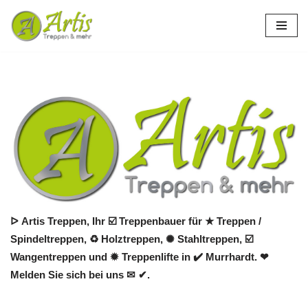
Zum
Inhalt
springen
ᐅ Artis Treppen, Ihr ☑️ Treppenbauer für ★ Treppen /
Spindeltreppen, ♻ Holztreppen, ✺ Stahltreppen, ☑️
Wangentreppen und ✹ Treppenlifte in ✔️ Murrhardt. ❤
Melden Sie sich bei uns ✉ ✔.