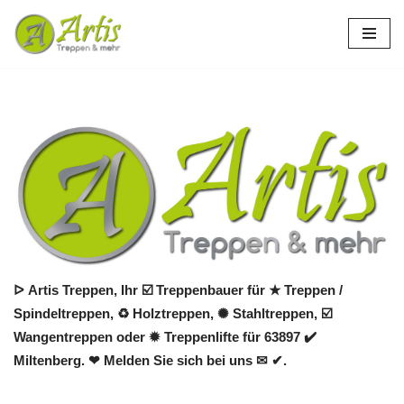
Zum
Inhalt
springen
ᐅ Artis Treppen, Ihr ☑️ Treppenbauer für ★ Treppen /
Spindeltreppen, ♻ Holztreppen, ✺ Stahltreppen, ☑️
Wangentreppen oder ✹ Treppenlifte für 63897 ✔️
Miltenberg. ❤ Melden Sie sich bei uns ✉ ✔.