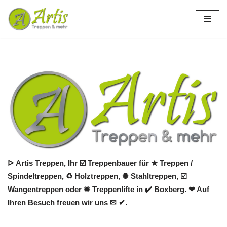
Zum
Inhalt
springen
ᐅ Artis Treppen, Ihr ☑️ Treppenbauer für ★ Treppen /
Spindeltreppen, ♻ Holztreppen, ✺ Stahltreppen, ☑️
Wangentreppen oder ✹ Treppenlifte in ✔️ Boxberg. ❤ Auf
Ihren Besuch freuen wir uns ✉ ✔.